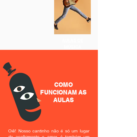
AULAS DE
MÚSICA
COMO
FUNCIONAM AS
AULAS
Oiê! Nosso cantinho não é só um lugar
de acolhimento e amor, é também um