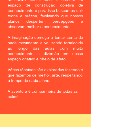
espaço de construção coletiva de
conhecimento e para isso buscamos unir
teoria e prática, facilitando que nossos
alunos despertem percepções e
absorvam melhor o conhecimento!
A imaginação começa a tomar conta de
cada movimento e vai sendo fortalecida
ao longo das aulas com muito
conhecimento e diversão em nosso
espaço criativo e cheio de afeto.
​Várias técnicas são exploradas fazendo o
que fazemos de melhor, arte, respeitando
o tempo de cada aluno.
A aventura é companheira de todas as
aulas!