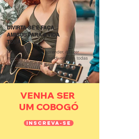
DIVIRTA-SE E FAÇA
AMIGOS PARA A VIDA
TODA
Muito mais do que aprender, é fazer
incríveis amizades e se divertir em todas
as aulas.
VENHA SER
UM COBOGÓ
INSCREVA-SE