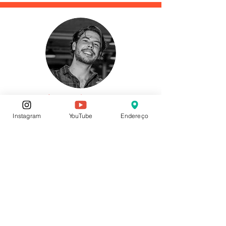
Laerte Augusto
Local: Ipsep
Instagram
YouTube
Endereço
Teatro é minha arte, minha vida. A Cobogó só
fez somar na minha carreira profissional
como artista.
DESENVOLVA NOVAS