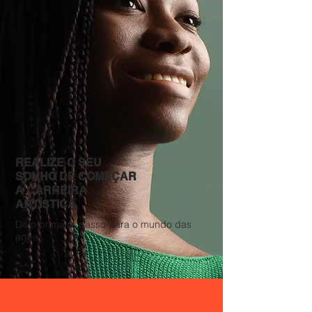
REALIZE O SEU
SONHO DE COMEÇAR
A CARREIRA
ARTÍSTICA
Dê o primeiro passo para o mundo das
artes.